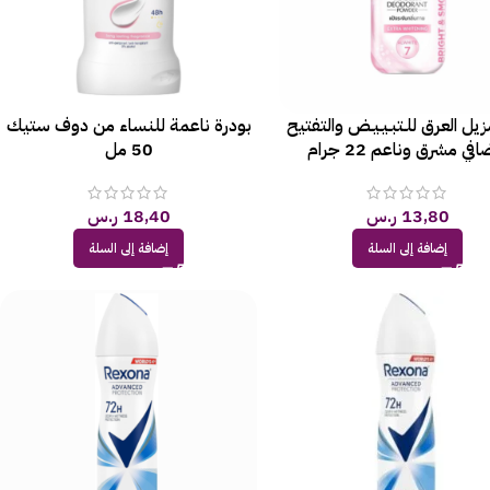
زيل العرق للـتبـيـيـض والتفتيح
بودرة ناعمة للنساء من دوف ستيك
افي مشرق وناعم 22 جرام
50 مل
13,80
ر.س
18,40
ر.س
إضافة إلى السلة
إضافة إلى السلة