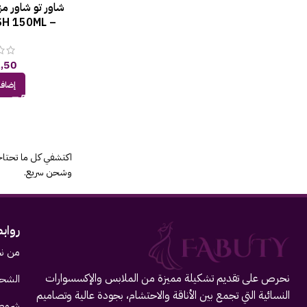
شاور تو شاور مز
SH 150ML –
53
,50
إضافة
اكتشفي كل ما تحتاجي
وشحن سريع.
رواب
من ن
نحرص على تقديم تشكيلة مميزة من الملابس والإكسسوارات
الشحن
النسائية التي تجمع بين الأناقة والاحتشام، بجودة عالية وتصاميم
شروط 