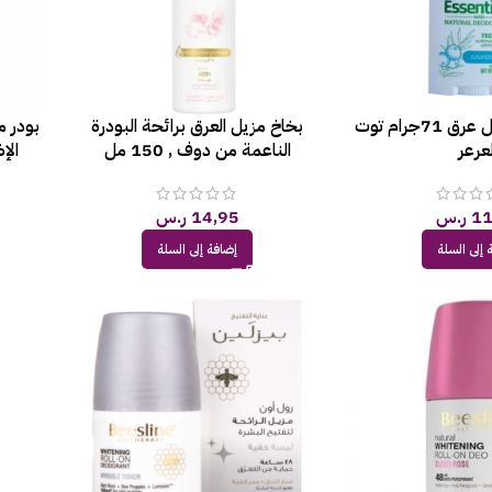
ارم اند هامر مزيل عرق 71جرام توت
بخاخ مزيل العرق برائحة البودرة
بودر م
لعرعر
الناعمة من دوف , 150 مل
الإض
11
ر.س
14,95
ر.س
 إلى السلة
إضافة إلى السلة