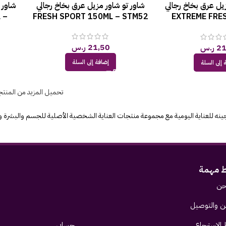
يل عرق بخاخ رجالي
شاور تو شاور مزيل عرق بخاخ رجالي
شاور 
 –
FRESH SPORT 150ML – STM52
EXTREME FRE
STM
21,50
ر.س
21
ر.س
إضافة إلى السلة
 إلى السلة
تحميل المزيد من المنت
نه للعناية اليومية مع مجموعة منتجات العناية الشخصية الأصلية للجسم والبشرة والش
ط مهمة
حن
 والتوصيل
الإسترجاع
حسابي