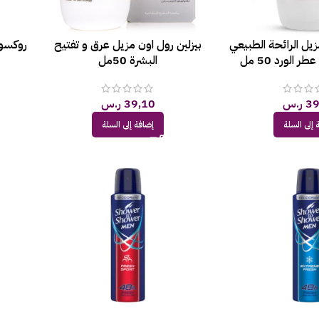
زيل الرائحة الطبيعي
بيزلين رول اون مزيل عرق و تفتيح
روكسونا 
 الورد 50 مل
البشرة 50مل
39
ر.س
39,10
ر.س
 إلى السلة
إضافة إلى السلة