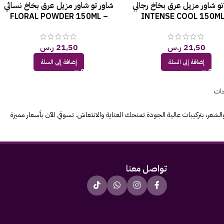
تو شاور مزيل عرق بخاخ رجالي
شاور تو شاور مزيل عرق بخاخ نسائي
FLORAL POWDER 150ML –
INTENSE COOL 150ML
STF010
STM51
21,50
ر.س
21,50
ر.س
إضافة إلى السلة
إضافة إلى السلة
جات
عر، بتركيبات عالية الجودة تمنحك العناية والانتعاش. تسوقي الآن بأسعار مميزة
تواصل معنا