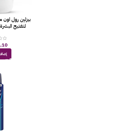
بيزلين رول اون م
لتفتيح البشرة عطر
,10
إضافة