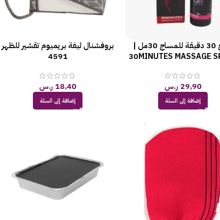
بخاخ 30 دقيقة للمساج 30مل |
بروفشنال ليفة بريميوم تقشير للظهر
4591
30MINUTES MASSAGE S
29,90
ر.س
18,40
ر.س
إضافة إلى السلة
إضافة إلى السلة