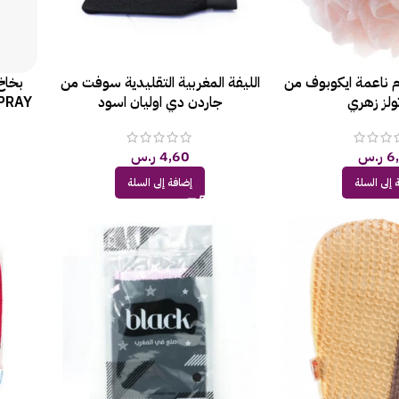
 ناعمة ايكوبوف من
الليفة المغربية التقليدية سوفت من
تولز زهري
جاردن دي اوليان اسود
PRAY
6
ر.س
4,60
ر.س
 إلى السلة
إضافة إلى السلة