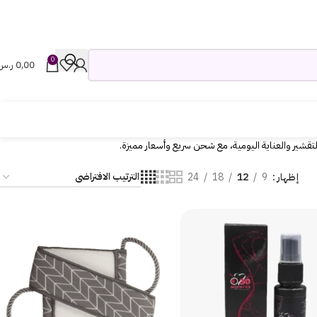
0
0,00
ر.س
شير والعناية اليومية، مع شحن سريع وأسعار مميزة.
إظهار
9
12
18
24