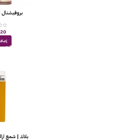
بروفيشنال 
,20
إضافة
بلاك | شمع ازال