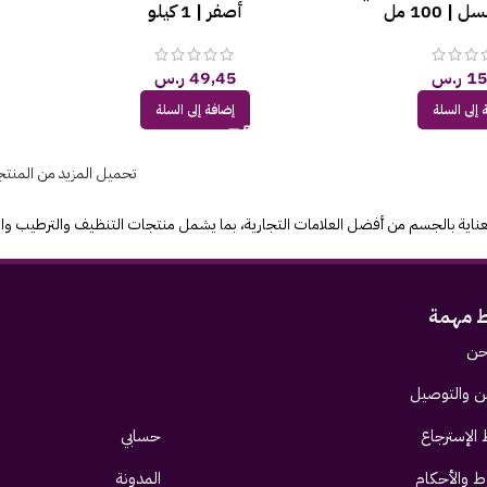
| 100 مل
أصفر | 1 كيلو
15
ر.س
49,45
ر.س
 إلى السلة
إضافة إلى السلة
تحميل المزيد من المنت
ناية بالجسم من أفضل العلامات التجارية، بما يشمل منتجات التنظيف والترطيب والتق
ط مهمة
حن
 والتوصيل
الإسترجاع
حسابي
ط والأحكام
المدونة