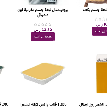
ليفة جسم بكف
بروفيشنال ليفة جسم مغربية لون
عشوائي
9
ر.س
13,80
ر.س
 إلى السلة
إضافة إلى السلة
ة الشعر​ رول ايطالي
بلاك | قالب واكس لازالة الشعر |
بلاك ق