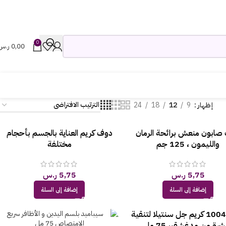
0
0,00
ر.س
إظهار
9
12
18
24
صابون منعش برائحة الرمان
دوف كريم العناية بالجسم بأحجام
والليمون ، 125 جم
مختلفة
5,75
ر.س
5,75
ر.س
إضافة إلى السلة
إضافة إلى السلة
سكين1004 كريم جل سنتيلا لتنقية
شرة من مدغشقر، 75 مل