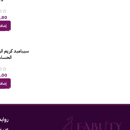
,80
إضافة
سيباميد كريم ال
الحساسة 5
,00
إضافة
رواب
من ن