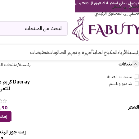
توصيل مجاني لمشترياتك فوق ال 260 ريال
تخطي إلى التنقل
تخطي إلى المحتوى الرئيسي
رئيسية
الأزياء
المكياج
العناية
أجهزة و تجهيز الصالونات
تخفيضات
التصنيفات
الرئيسية
منتجات الع
منتجات العناية
Ducray 
شامبو وبلسم
للتعرق 50
السعر
,90
إضافة
زيت جوز الهند
73