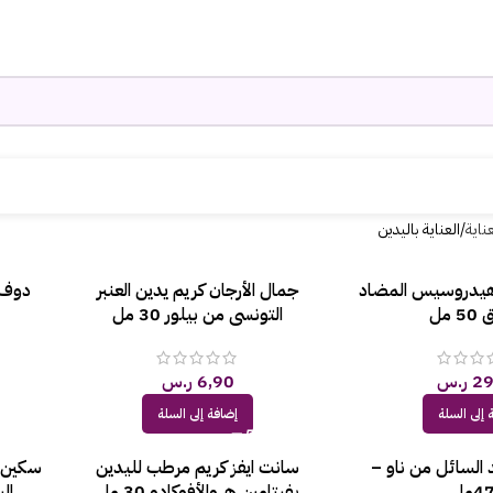
ناية
العناية باليدين
كريم هيدروسيس المضاد
جمال الأرجان كريم يدين العنبر
دوف 
 مل
التونسي من بيلور 30 مل
29
ر.س
6,90
ر.س
 إلى السلة
إضافة إلى السلة
 السائل من ناو –
سانت ايفز كريم مرطب لليدين
4مل
بفيتامين هـ والأفوكادو 30 مل
الب