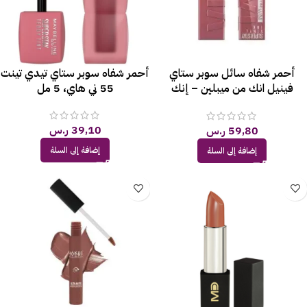
أحمر شفاه سائل سوبر ستاي
أحمر شفاه سوبر ستاي تيدي تينت
فينيل انك من ميبلين – إنك
55 ني هاي، 5 مل
لونغوير 10
39,10
ر.س
59,80
ر.س
إضافة إلى السلة
إضافة إلى السلة