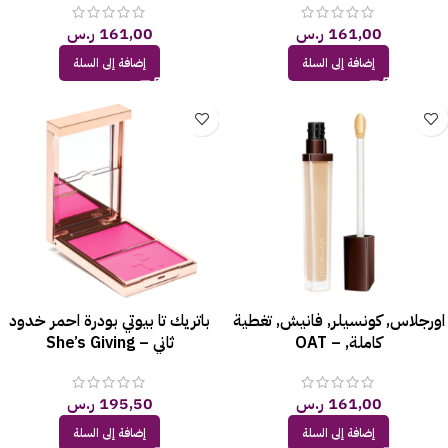
161,00
ر.س
161,00
ر.س
إضافة إلى السلة
إضافة إلى السلة
اورجلاس, كونسيلر, فانيش, تغطية
باتريك تا بيوتي بودرة احمر خدود
كاملة, – OAT
ثاني – She’s Giving
161,00
ر.س
195,50
ر.س
إضافة إلى السلة
إضافة إلى السلة