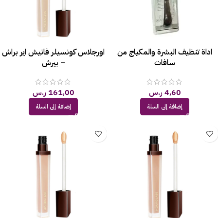
اداة تنظيف البشرة والمكياج من
اورجلاس كونسيلر فانيش اير براش
سافات
– بيرش
4,60
ر.س
161,00
ر.س
إضافة إلى السلة
إضافة إلى السلة