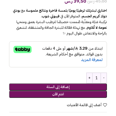
39,50
ر.س
45,00
ر.س
اختاري لبشرتك ترطيبًا يوميًا بلمسة فاخرة ونتائج ملموسة
مع
بودي
دوك كريم الجسم
، المتوفر الآن في
فيبوتي شوب
.
تركيبة غنيّة ومغذّية صُممت خصيصًا لترطيب البشرة بعمق ومنحها
نعومة لا تُقاوم
، مع تهدئة فعّالة للبشرة الجافة والمتشققة، لتشعري
بالراحة والانتعاش طوال اليوم ✨
إضافة إلى السلة
اشترِ الآن
أضف إلى قائمة الأمنيات