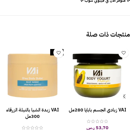
✨ متوفر الآن في فيبوتي شوب ✨
منتجات ذات صلة
-12%
VAI زبادي الجسم بابايا 280مل
VAI زبدة الشيا بالنيلة الزرقاء
300مل
53,70
ر.س