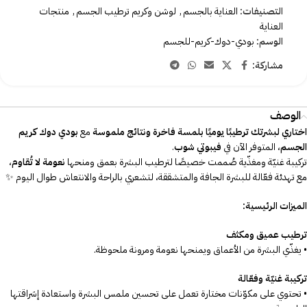
التصنيفات:
العناية بالجسم
,
لوشن وكريم ترطيب الجسم
,
منتجات
العناية
الوسم:
بودي-دوك-كريم-للجسم
مشاركة:
الوصف
اختاري لبشرتك ترطيبًا يوميًا بلمسة فاخرة ونتائج ملموسة
مع
بودي دوك كريم
الجسم
، المتوفر الآن في
فيبوتي شوب
.
تركيبة غنيّة ومغذّية صُممت خصيصًا لترطيب البشرة بعمق ومنحها
نعومة لا تُقاوم
،
مع تهدئة فعّالة للبشرة الجافة والمتشققة، لتشعري بالراحة والانتعاش طوال اليوم ✨
الميزات الرئيسية:
ترطيب عميق ومكثف
• يغذّي البشرة من الأعماق ويمنحها نعومة ومرونة ملحوظة.
تركيبة غنيّة وفعّالة
• تحتوي على مكوّنات مختارة تعمل على تحسين ملمس البشرة واستعادة إشراقتها