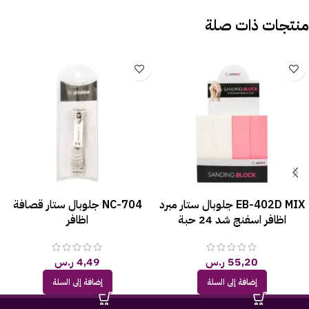
منتجات ذات صلة
EB-402D MIX جلوبال ستار مبرد
NC-704 جلوبال ستار قصافة
اظافر اسفنج شد 24 حبة
اظافر
55,20
ر.س
4,49
ر.س
إضافة إلى السلة
إضافة إلى السلة